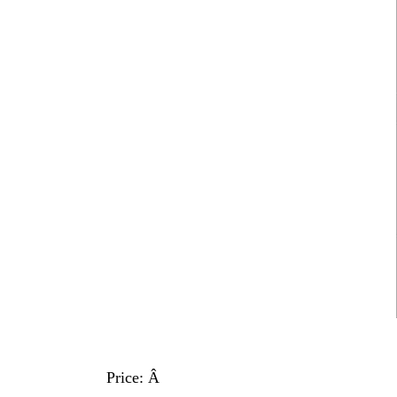
Price:
Â