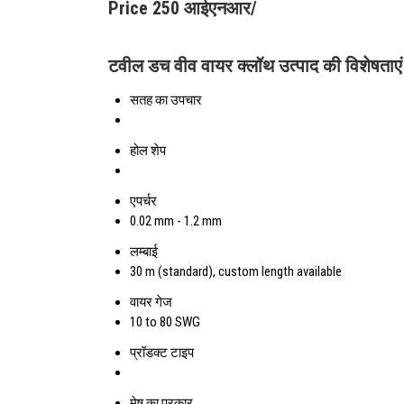
Price 250 आईएनआर
/
टवील डच वीव वायर क्लॉथ उत्पाद की विशेषताएं
सतह का उपचार
होल शेप
एपर्चर
0.02 mm - 1.2 mm
लम्बाई
30 m (standard), custom length available
वायर गेज
10 to 80 SWG
प्रॉडक्ट टाइप
मेष का प्रकार